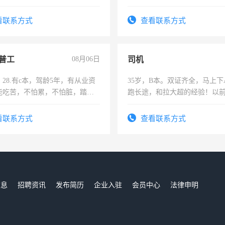
作和分解的经验与您分享。 真
结识有识之士，共享未来。
看联系方式
查看联系方式
普工
08月06日
司机
28.有c本，驾龄5年，有从业资
35岁，B本。双证齐全，马上下
能吃苦，不怕累，不怕脏，踏
跑长途，和拉大超的经验！以
求稳定工作一份，保险不干
六，渣土车
看联系方式
查看联系方式
信息
招聘资讯
发布简历
企业入驻
会员中心
法律申明
们