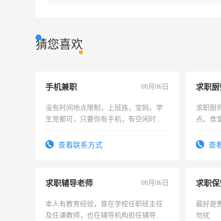
猜您喜欢
手机兼职
08月06日
求职厨
没有时间地点限制，上班族，宝妈，学
求职厨
生党都可，只要你有手机，有空闲时
点。食堂
间，一单一结，一天二三十不成问题，
上
勤快的四五十，每天挣零花钱没问题！
查看联系方式
查
求职辅导老师
08月06日
求职保
本人有教育经验，曾在学校任职班主任
最好是
及任课教师，也在辅导机构担任辅导教
勿扰