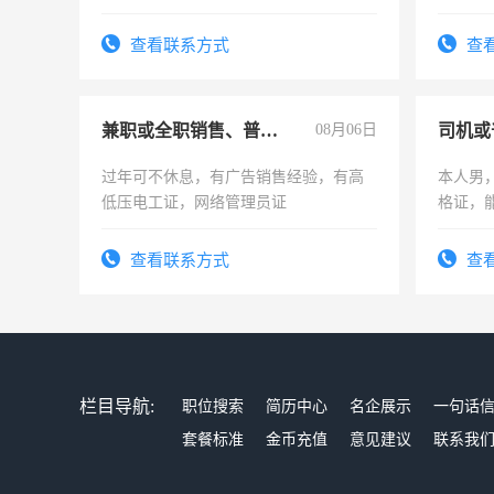
师，求周一至周五辅导老师的工作
查看联系方式
查
兼职或全职销售、普工、维修
08月06日
司机或
过年可不休息，有广告销售经验，有高
本人男，
低压电工证，网络管理员证
格证，
实，需
查看联系方式
查
栏目导航:
职位搜索
简历中心
名企展示
一句话
套餐标准
金币充值
意见建议
联系我