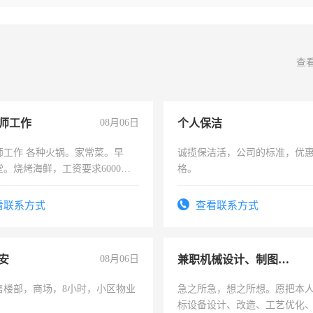
查
师工作
08月06日
个人保洁
师工作 各种火锅。家常菜。早
诚揽保洁活，公司的标准，优
。烧烤海鲜，工资要求6000以
格。
看联系方式
查看联系方式
安
08月06日
兼职机械设计、制图、设备改造
售楼部，商场，8小时，小区物业
急之所急，想之所想。愿把本
标设备设计、改造、工艺优化