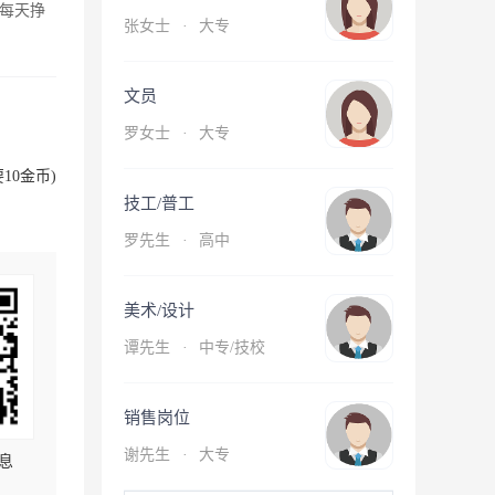
每天挣
张女士
·
大专
文员
罗女士
·
大专
10金币)
技工/普工
罗先生
·
高中
美术/设计
谭先生
·
中专/技校
销售岗位
谢先生
·
大专
息