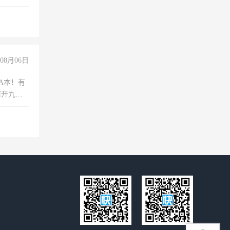
诚合作，
08月06日
A本！有
前开九米