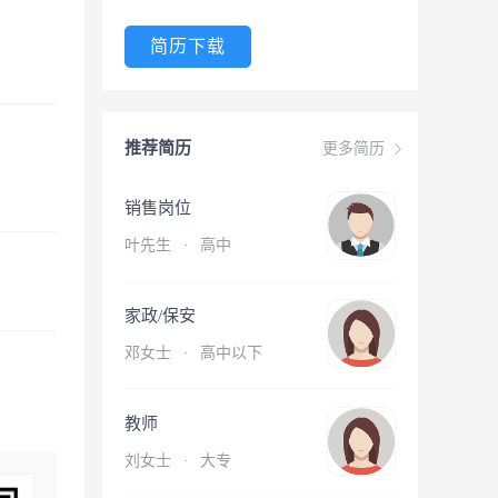
简历下载
推荐简历
更多简历
销售岗位
叶先生
·
高中
家政/保安
邓女士
·
高中以下
教师
刘女士
·
大专